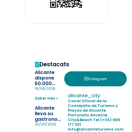
Destacats
Alicante
dispone
Instagram
50.000
pulseras
16/06/2026
para evitar
alicante_city
Saber més »
la
Canal Oficial de la
pérdida de niños
Concejalía de Turismo y
Alicante
Playas de Alicante.
en las
lleva su
Patronato Alicante
playas y
gastronomía
City&Beach
Tel (+34) 965
realiza con
a Madrid
177 201
20/05/2026
éxito un
info@alicanteturismo.com
para