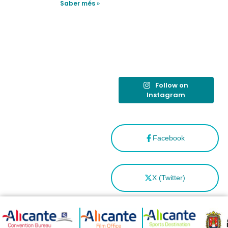
simulacro de socorrismo
Saber més »
reforzar el
destino
tras el año
como
“Capital
Española”
Follow on
Instagram
Facebook
X (Twitter)