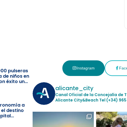
Instagram
Fac
000 pulseras
a de niños en
on éxito un
ismo
alicante_city
Canal Oficial de la Concejalía de 
Alicante City&Beach
Tel (+34) 965
stronomía a
 el destino
pital