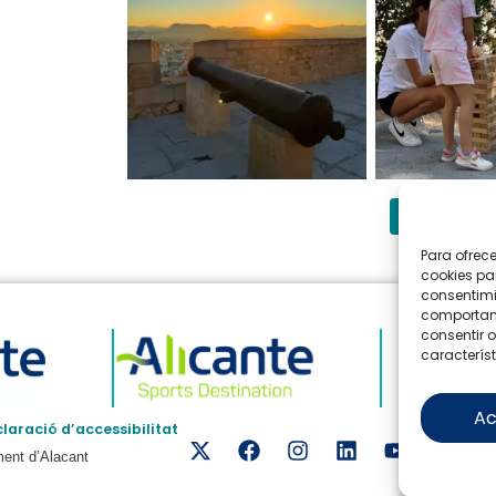
Follow 
Para ofrec
cookies pa
consentimi
comportami
consentir o
característ
Ac
laració d’accessibilitat
ment d’Alacant