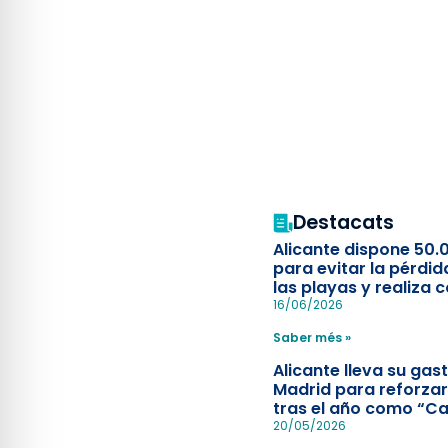
Destacats
Alicante dispone 50.
para evitar la pérdid
las playas y realiza c
simulacro de socorr
16/06/2026
Saber més »
Alicante lleva su ga
Madrid para reforzar
tras el año como “Ca
Española”
20/05/2026