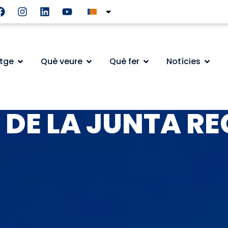
atge
Què veure
Què fer
Notícies
 DE LA JUNTA R