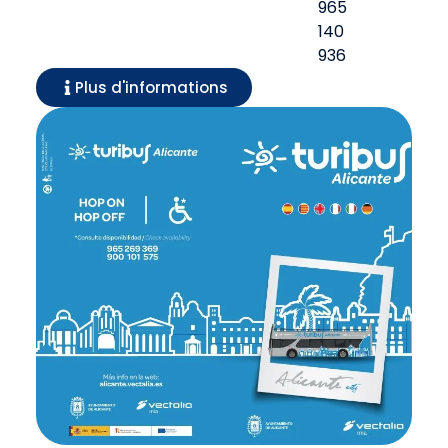
965
140
936
Plus d'informations