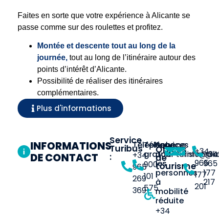
Faites en sorte que votre expérience à Alicante se
passe comme sur des roulettes et profitez.
Montée et descente tout au long de la
journée,
tout au long de l’itinéraire autour des
points d’intérêt d’Alicante.
Possibilité de réaliser des itinéraires
complémentaires.
Plus d'informations
Service
INFORMATIONS
Téléphone
Téléphone
Services
Turibus
Offices
+34
turismo@a
info@al
+34
gratuit
pour
+34
DE CONTACT
:
de
965
965
les
900
tourisme
965
177
personnes
:
177
101
269
217
à
201
575
369
mobilité
réduite
+34