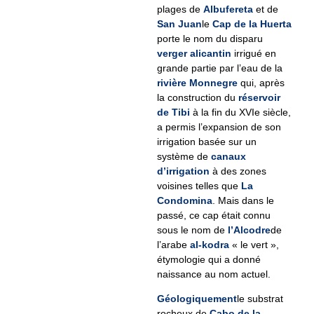
plages de
Albufereta
et de
San Juan
le
Cap de la Huerta
porte le nom du disparu
verger alicantin
irrigué en
grande partie par l’eau de la
rivière Monnegre
qui, après
la construction du
réservoir
de Tibi
à la fin du XVIe siècle,
a permis l’expansion de son
irrigation basée sur un
système de
canaux
d’irrigation
à des zones
voisines telles que
La
Condomina
. Mais dans le
passé, ce cap était connu
sous le nom de
l’Alcodre
de
l’arabe
al-kodra
« le vert »,
étymologie qui a donné
naissance au nom actuel.
Géologiquement
le substrat
rocheux de
Cabo de la