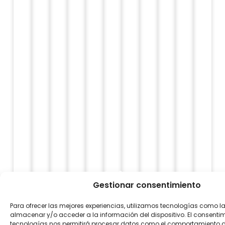
SIERRA
DE
Gestionar consentimiento
SAN
LA
CITADELLE
SENTIERS
JULIÁN.
CAP
PARC
Para ofrecer las mejores experiencias, utilizamos tecnologías como l
CENTRE
CAMPAGNE
FORTIFIÉE
SUR
LA
DE
TOURS
INONDABLE
SENTIER
almacenar y/o acceder a la información del dispositivo. El consenti
tecnologías nos permitirá procesar datos como el comportamiento 