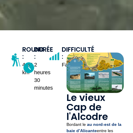
ROUND
DURÉE
DIFFICULTÉ
:
:
:
4,35
2
Facile
km
heures
30
minutes
Le vieux
Cap de
l'Alcodre
Bordant le
au nord-est de la
baie d’Alicante
entre les