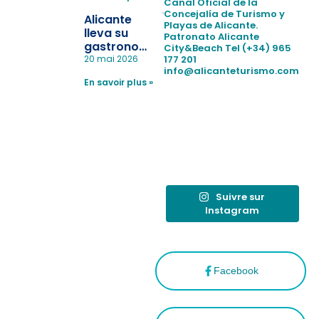
la
Canal Oficial de la
pérdida de niños
Concejalía de Turismo y
Alicante
Playas de Alicante.
en las
lleva su
Patronato Alicante
playas y
gastronomía
City&Beach
Tel (+34) 965
realiza con
a Madrid
177 201
20 mai 2026
éxito un
info@alicanteturismo.com
para
simulacro de socorrismo
En savoir plus »
reforzar el
destino
tras el año
como
“Capital
Española”
Suivre sur
Instagram
Facebook