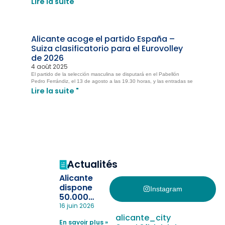
Lire la suite "
Alicante acoge el partido España –
Suiza clasificatorio para el Eurovolley
de 2026
4 août 2025
El partido de la selección masculina se disputará en el Pabellón
Pedro Ferrándiz, el 13 de agosto a las 19.30 horas, y las entradas se
Lire la suite "
Actualités
Alicante
dispone
Instagram
50.000
pulseras
16 juin 2026
para evitar
alicante_city
En savoir plus »