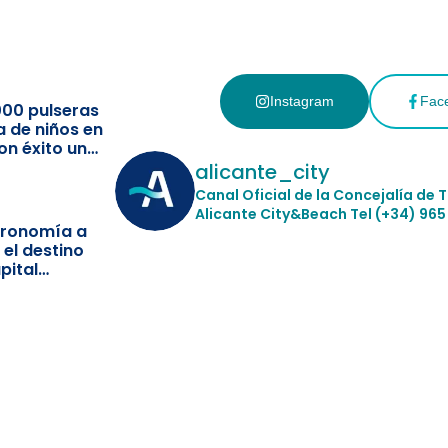
Instagram
Fac
000 pulseras
a de niños en
on éxito un
ismo
alicante_city
Canal Oficial de la Concejalía de 
Alicante City&Beach
Tel (+34) 965
stronomía a
 el destino
pital