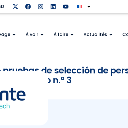
ED
oyage
À voir
À faire
Actualités
Co
 pruebas de selección de per
º 1, anuncio n.º 3