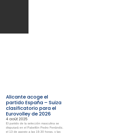
Alicante acoge el
partido España – Suiza
clasificatorio para el
Eurovolley de 2026
4 août 2025
El partido de la selección masculina se
disputará en el Pabellón Pedro Ferrándiz,
el 13 de agosto a las 19.30 horas, y las