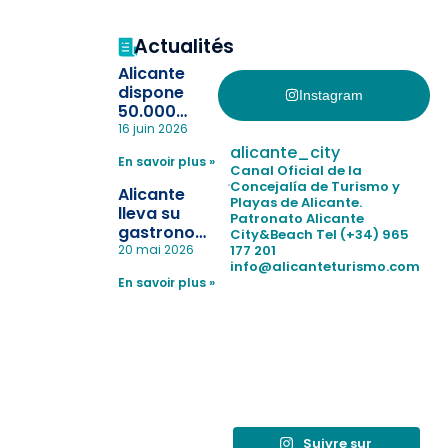
Actualités
Alicante
dispone
Instagram
50.000
pulseras
16 juin 2026
para evitar
alicante_city
En savoir plus »
la
Canal Oficial de la
pérdida de niños
Concejalía de Turismo y
Alicante
Playas de Alicante.
en las
lleva su
Patronato Alicante
playas y
gastronomía
City&Beach
Tel (+34) 965
realiza con
a Madrid
177 201
20 mai 2026
éxito un
info@alicanteturismo.com
para
simulacro de socorrismo
En savoir plus »
reforzar el
destino
tras el año
como
“Capital
Española”
Suivre sur