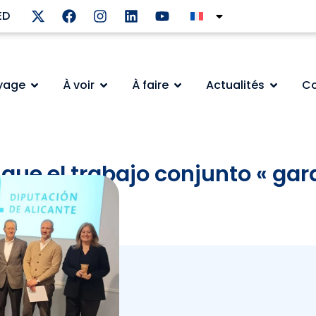
ED
oyage
À voir
À faire
Actualités
Co
que el trabajo conjunto « garan
Congresos