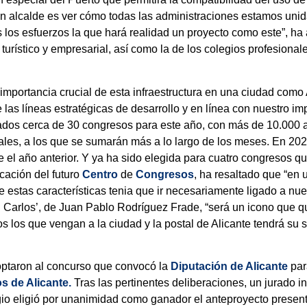
 un alcalde es ver cómo todas las administraciones estamos unid
s los esfuerzos la que hará realidad un proyecto como este”, h
 turístico y empresarial, así como la de los colegios profesional
importancia crucial de esta infraestructura en una ciudad como 
as líneas estratégicas de desarrollo y en línea con nuestro imp
mados cerca de 30 congresos para este año, con más de 10.000 a
ales, a los que se sumarán más a lo largo de los meses. En 202
el año anterior. Y ya ha sido elegida para cuatro congresos q
cación del futuro
Centro
de
Congresos
, ha resaltado que “en 
e estas características tenia que ir necesariamente ligado a nu
n Carlos’, de Juan Pablo Rodríguez Frade, “será un icono que qu
os los que vengan a la ciudad y la postal de Alicante tendrá su s
ptaron al concurso que convocó la
Diputación de Alicante
para
s de Alicante.
Tras las pertinentes deliberaciones, un jurado i
gio eligió por unanimidad como ganador el anteproyecto present