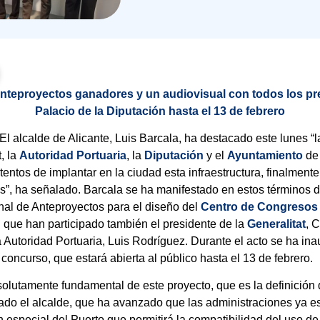
anteproyectos ganadores y un audiovisual con todos los pr
Palacio de la Diputación hasta el 13 de febrero
 El alcalde de Alicante, Luis Barcala, ha destacado este lunes “l
, la
Autoridad
Portuaria
, la
Diputación
y el
Ayuntamiento
d
intentos de implantar en la ciudad esta infraestructura, finalmen
”, ha señalado. Barcala se ha manifestado en estos términos d
nal de Anteproyectos para el diseño del
Centro de Congresos 
l que han participado también el presidente de la
Generalitat
, 
la Autoridad Portuaria, Luis Rodríguez. Durante el acto se ha i
concurso, que estará abierta al público hasta el 13 de febrero.
lutamente fundamental de este proyecto, que es la definición 
ado el alcalde, que ha avanzado que las administraciones ya es
n especial del Puerto que permitirá la compatibilidad del uso de