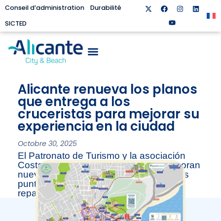
Conseil d’administration
Durabilité
SICTED
Alicante renueva los planos
que entrega a los
cruceristas para mejorar su
experiencia en la ciudad
Octobre 30, 2025
El Patronato de Turismo y la asociación
Costa Blanca Turismo y Cruceros elaboran
nuevos mapas con la información de los
puntos de interés de la ciudad que se
reparten en la terminal portuaria