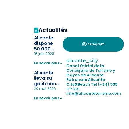
Actualités
Alicante
dispone
Instagram
50.000
pulseras
16 juin 2026
para evitar
alicante_city
En savoir plus »
la
Canal Oficial de la
pérdida de niños
Concejalía de Turismo y
Alicante
Playas de Alicante.
en las
lleva su
Patronato Alicante
playas y
gastronomía
City&Beach
Tel (+34) 965
realiza con
a Madrid
177 201
20 mai 2026
éxito un
info@alicanteturismo.com
para
simulacro de socorrismo
En savoir plus »
reforzar el
destino
tras el año
como
“Capital
Española”