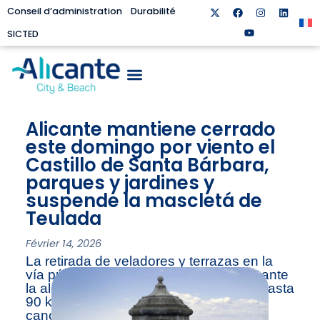
Conseil d’administration
Durabilité
SICTED
Alicante mantiene cerrado
este domingo por viento el
Castillo de Santa Bárbara,
parques y jardines y
suspende la mascletá de
Teulada
Février 14, 2026
La retirada de veladores y terrazas en la
vía pública se prolonga hasta el lunes ante
la alerta amarilla que prevé rachas de hasta
90 kilómetros por hora y también se
cancelan las actividades al aire libre