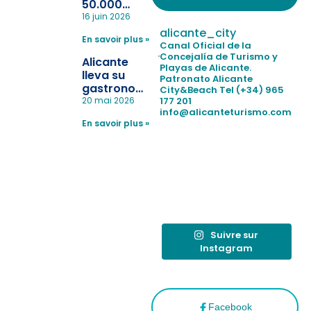
50.000
pulseras
16 juin 2026
para evitar
alicante_city
En savoir plus »
la
Canal Oficial de la
pérdida de niños
Concejalía de Turismo y
Alicante
Playas de Alicante.
en las
lleva su
Patronato Alicante
playas y
gastronomía
City&Beach
Tel (+34) 965
realiza con
a Madrid
177 201
20 mai 2026
éxito un
info@alicanteturismo.com
para
simulacro de socorrismo
En savoir plus »
reforzar el
destino
tras el año
como
“Capital
Española”
Suivre sur
Instagram
Facebook