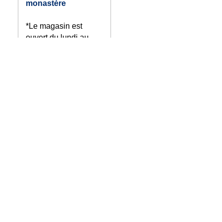
monastère
*Le magasin est
ouvert du lundi au
samedi : 9:30 à 14:00
- 16:00 à 18:15 et
après la messe
jusqu'à la fermeture.
*Pendant la
célébration de la
messe, du lundi au
samedi, la porte
latérale de la rue
Mayor Santa Faz n° 2
reste fermée.
Comment s'y
rendre: