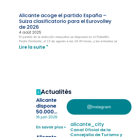
Alicante acoge el partido España –
Suiza clasificatorio para el Eurovolley
de 2026
4 août 2025
El partido de la selección masculina se disputará en el Pabellón
Pedro Ferrándiz, el 13 de agosto a las 19.30 horas, y las entradas se
Lire la suite "
Actualités
Alicante
dispone
Instagram
50.000
pulseras
16 juin 2026
para evitar
alicante_city
En savoir plus »
la
Canal Oficial de la
pérdida de niños
Concejalía de Turismo y