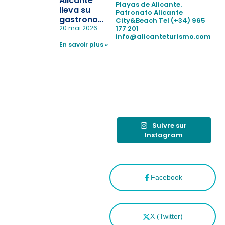
Alicante
Playas de Alicante.
en las
lleva su
Patronato Alicante
playas y
gastronomía
City&Beach
Tel (+34) 965
realiza con
a Madrid
177 201
20 mai 2026
éxito un
info@alicanteturismo.com
para
simulacro de socorrismo
En savoir plus »
reforzar el
destino
tras el año
como
“Capital
Española”
Suivre sur
Instagram
Facebook
X (Twitter)