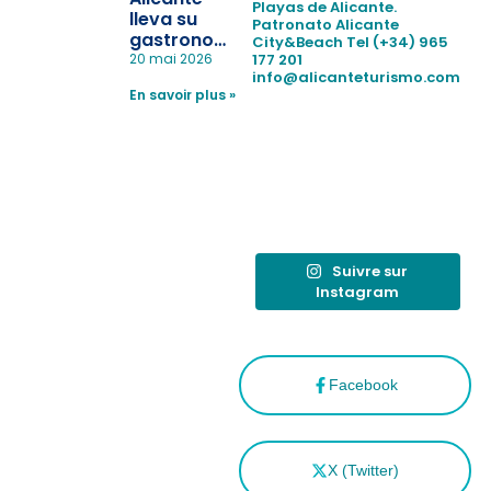
Playas de Alicante.
en las
lleva su
Patronato Alicante
playas y
gastronomía
City&Beach
Tel (+34) 965
realiza con
a Madrid
177 201
20 mai 2026
éxito un
info@alicanteturismo.com
para
simulacro de socorrismo
En savoir plus »
reforzar el
destino
tras el año
como
“Capital
Española”
Suivre sur
Instagram
Facebook
X (Twitter)