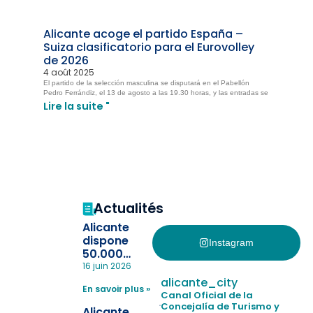
Alicante acoge el partido España –
Suiza clasificatorio para el Eurovolley
de 2026
4 août 2025
El partido de la selección masculina se disputará en el Pabellón
Pedro Ferrándiz, el 13 de agosto a las 19.30 horas, y las entradas se
Lire la suite "
Actualités
Alicante
dispone
Instagram
50.000
pulseras
16 juin 2026
para evitar
alicante_city
En savoir plus »
la
Canal Oficial de la
pérdida de niños
Concejalía de Turismo y
Alicante