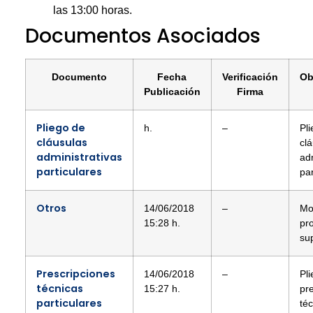
las 13:00 horas.
Documentos Asociados
Documento
Fecha
Verificación
Ob
Publicación
Firma
Pliego de
h.
–
Pl
cláusulas
cl
administrativas
adm
particulares
par
Otros
14/06/2018
–
Mo
15:28 h.
pr
sup
Prescripciones
14/06/2018
–
Pl
técnicas
15:27 h.
pr
particulares
té