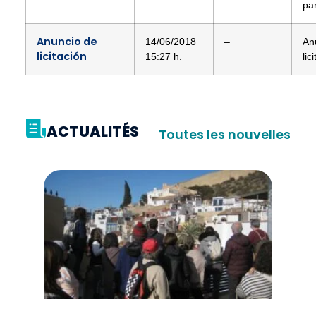
par
Anuncio de
14/06/2018
–
An
licitación
15:27 h.
lic
ACTUALITÉS
Toutes les nouvelles