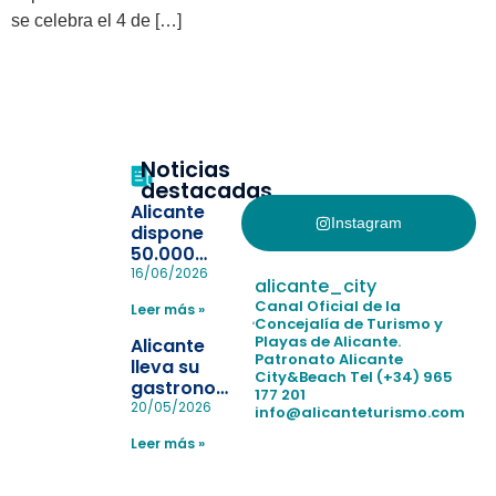
se celebra el 4 de […]
Noticias
destacadas
Alicante
Instagram
dispone
50.000
pulseras
16/06/2026
alicante_city
para evitar
Canal Oficial de la
Leer más »
la
Concejalía de Turismo y
pérdida de niños
Playas de Alicante.
Alicante
en las
Patronato Alicante
lleva su
City&Beach
Tel (+34) 965
playas y
gastronomía
177 201
realiza con
a Madrid
20/05/2026
info@alicanteturismo.com
éxito un
para
simulacro de socorrismo
Leer más »
reforzar el
destino
tras el año