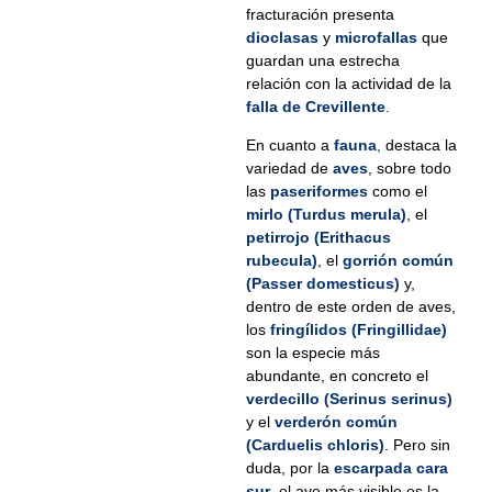
fracturación presenta
dioclasas
y
microfallas
que
guardan una estrecha
relación con la actividad de la
falla de Crevillente
.
En cuanto a
fauna
,
destaca la
variedad de
aves
, sobre todo
las
paseriformes
como el
mirlo (Turdus merula)
, el
petirrojo (Erithacus
rubecula)
, el
gorrión común
(Passer domesticus)
y,
dentro de este orden de aves,
los
fringílidos (Fringillidae)
son la especie más
abundante, en concreto el
verdecillo (Serinus serinus)
y el
verderón común
(Carduelis chloris)
. Pero sin
duda, por la
escarpada cara
sur
,
el ave más visible es la