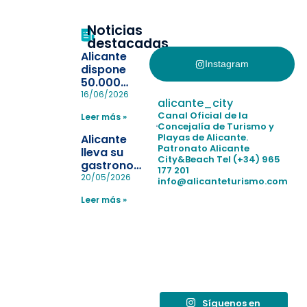
Noticias
destacadas
Alicante
Instagram
dispone
50.000
pulseras
16/06/2026
alicante_city
para evitar
Canal Oficial de la
Leer más »
la
Concejalía de Turismo y
pérdida de niños
Playas de Alicante.
Alicante
en las
Patronato Alicante
lleva su
City&Beach
Tel (+34) 965
playas y
gastronomía
177 201
realiza con
a Madrid
20/05/2026
info@alicanteturismo.com
éxito un
para
simulacro de socorrismo
Leer más »
reforzar el
destino
tras el año
como
“Capital
Española”
Síguenos en