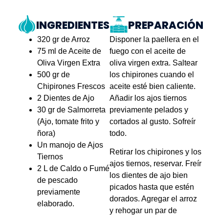
INGREDIENTES
PREPARACIÓN
320 gr de Arroz
Disponer la paellera en el
75 ml de Aceite de
fuego con el aceite de
Oliva Virgen Extra
oliva virgen extra. Saltear
500 gr de
los chipirones cuando el
Chipirones Frescos
aceite esté bien caliente.
2 Dientes de Ajo
Añadir los ajos tiernos
30 gr de Salmorreta
previamente pelados y
(Ajo, tomate frito y
cortados al gusto. Sofreír
ñora)
todo.
Un manojo de Ajos
Retirar los chipirones y los
Tiernos
ajos tiernos, reservar. Freír
2 L de Caldo o Fumé
los dientes de ajo bien
de pescado
picados hasta que estén
previamente
dorados. Agregar el arroz
elaborado.
y rehogar un par de