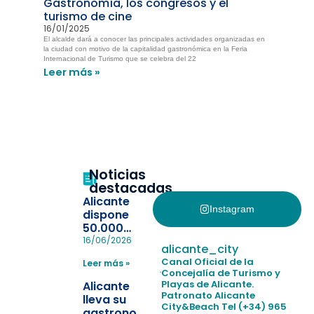
Gastronomía, los congresos y el
turismo de cine
16/01/2025
El alcalde dará a conocer las principales actividades organizadas en
la ciudad con motivo de la capitalidad gastronómica en la Feria
Internacional de Turismo que se celebra del 22
Leer más »
Noticias
destacadas
Alicante
Instagram
dispone
50.000
pulseras
16/06/2026
alicante_city
para evitar
Canal Oficial de la
Leer más »
la
Concejalía de Turismo y
pérdida de niños
Playas de Alicante.
Alicante
en las
Patronato Alicante
lleva su
City&Beach
Tel (+34) 965
playas y
gastronomía