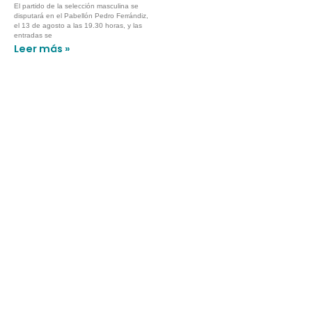
El partido de la selección masculina se
disputará en el Pabellón Pedro Ferrándiz,
el 13 de agosto a las 19.30 horas, y las
entradas se
Leer más »