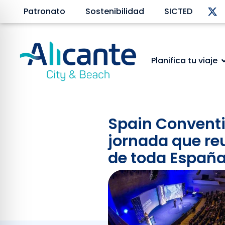
Patronato
Sostenibilidad
SICTED
Planifica tu viaje
Spain Conventi
jornada que reu
de toda Españ
Febrero 9, 2026
Este importante encuentro 
congresos, reuniones, even