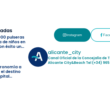
cadas
Instagram
Fac
000 pulseras
a de niños en
on éxito un
ismo
alicante_city
Canal Oficial de la Concejalía de 
Alicante City&Beach
Tel (+34) 965
stronomía a
 el destino
pital