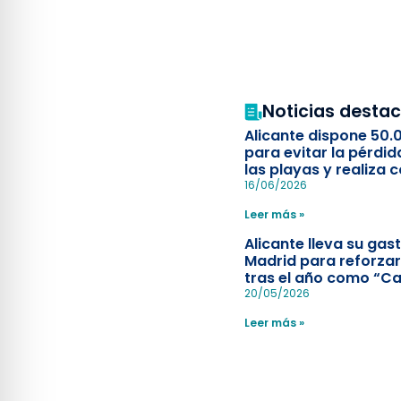
Noticias desta
Alicante dispone 50.
para evitar la pérdid
las playas y realiza c
simulacro de socorr
16/06/2026
Leer más »
Alicante lleva su ga
Madrid para reforzar
tras el año como “Ca
Española”
20/05/2026
Leer más »