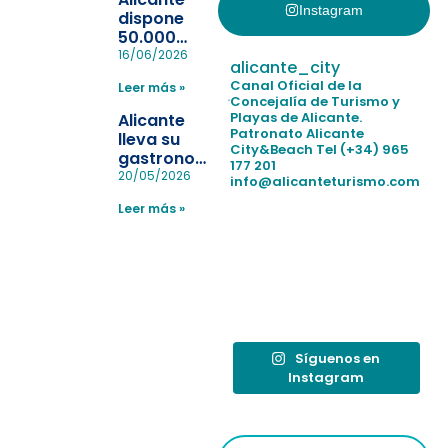
Instagram
dispone
50.000
pulseras
16/06/2026
alicante_city
para evitar
Canal Oficial de la
Leer más »
la
Concejalía de Turismo y
pérdida de niños
Playas de Alicante.
Alicante
en las
Patronato Alicante
lleva su
City&Beach
Tel (+34) 965
playas y
gastronomía
177 201
realiza con
a Madrid
20/05/2026
info@alicanteturismo.com
éxito un
para
simulacro de socorrismo
Leer más »
reforzar el
destino
tras el año
como
“Capital
Española”
Síguenos en
Instagram