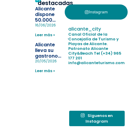
destacadas
Alicante
Instagram
dispone
50.000
pulseras
16/06/2026
alicante_city
para evitar
Canal Oficial de la
Leer más »
la
Concejalía de Turismo y
pérdida de niños
Playas de Alicante.
Alicante
en las
Patronato Alicante
lleva su
City&Beach
Tel (+34) 965
playas y
gastronomía
177 201
realiza con
a Madrid
20/05/2026
info@alicanteturismo.com
éxito un
para
simulacro de socorrismo
Leer más »
reforzar el
destino
tras el año
como
“Capital
Española”
Síguenos en
Instagram