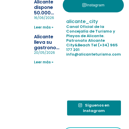
Alicante
Instagram
dispone
50.000
pulseras
16/06/2026
alicante_city
para evitar
Canal Oficial de la
Leer más »
la
Concejalía de Turismo y
pérdida de niños
Playas de Alicante.
Alicante
en las
Patronato Alicante
lleva su
City&Beach
Tel (+34) 965
playas y
gastronomía
177 201
realiza con
a Madrid
20/05/2026
info@alicanteturismo.com
éxito un
para
simulacro de socorrismo
Leer más »
reforzar el
destino
tras el año
como
“Capital
Española”
Síguenos en
Instagram