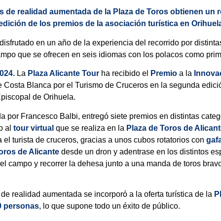
fas de realidad aumentada de la Plaza de Toros obtienen un
edición de los premios de la asociación turística en Orihuel
sfrutado en un año de la experiencia del recorrido por distinta
campo que se ofrecen en seis idiomas con los polacos como pri
024.
La
Plaza Alicante Tour
ha recibido el
Premio
a la
Innova
te Costa Blanca por el Turismo de Cruceros en la segunda edic
Episcopal de Orihuela.
ida por Francesco Balbi, entregó siete premios en distintas cate
o al
tour virtual
que se realiza en la
Plaza de Toros de Alican
 el turista de cruceros, gracias a unos cubos rotatorios con
gafa
oros de Alicante
desde un dron y adentrase en los distintos e
 el campo y recorrer la dehesa junto a una manda de toros bravo
de realidad aumentada se incorporó a la oferta turística de la
P
0 personas
, lo que supone todo un éxito de público.