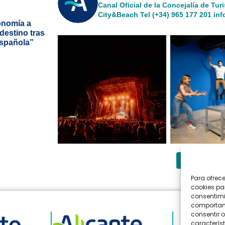
Canal Oficial de la Concejalía de Tur
City&Beach
Tel (+34) 965 177 201
inf
ronomía a
 destino tras
Española”
Síguenos
Para ofrec
cookies pa
consentimi
comportami
consentir o
característ