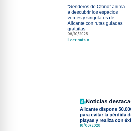
“Senderos de Otoño” anima
a descubrir los espacios
verdes y singulares de
Alicante con rutas guiadas
gratuitas
06/10/2025
Leer más »
Noticias destac
Alicante dispone 50.00
para evitar la pérdida 
playas y realiza con éx
16/06/2026
simulacro de socorris