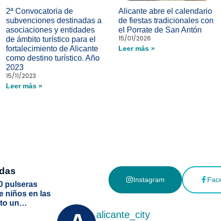
2ª Convocatoria de
Alicante abre el calendario
subvenciones destinadas a
de fiestas tradicionales con
asociaciones y entidades
el Porrate de San Antón
15/01/2026
de ámbito turístico para el
fortalecimiento de Alicante
Leer más »
como destino turístico. Año
2023
15/11/2023
Leer más »
adas
Instagram
Fac
0 pulseras
de niños en las
ito un
mo
alicante_city