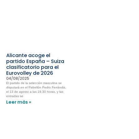
Alicante acoge el
partido España – Suiza
clasificatorio para el
Eurovolley de 2026
04/08/2025
El partido de la selección masculina se
disputará en el Pabellón Pedro Ferrándiz,
el 13 de agosto a las 19.30 horas, y las
entradas se
Leer más »