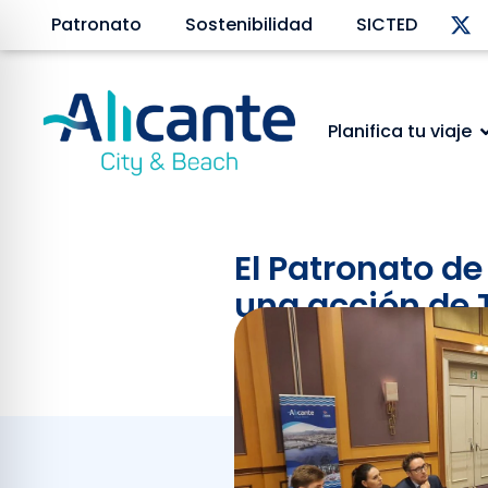
Patronato
Sostenibilidad
SICTED
Planifica tu viaje
El Patronato d
una acción de 
agentes de via
Abril 10, 2024