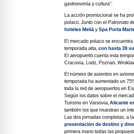
gastronomía y cultura”.
La acción promocional se ha prol
polaco. Junto con el Patronato d
hoteles Meliá
y
Spa Porta Maris
El mercado polaco se encuentra a
temporada alta,
con hasta 39 v
El aeropuerto cuenta esta tempo
Cracovia, Lodz, Poznan, Wrokla
El número de asientos en aviones
temporada ha aumentado un 75% 
toda la red de aeropuertos en E
Según los datos sobre el mercado
Turismo en Varsovia,
Alicante e
también los que muestran un int
Las dos jornadas completas, a l
presentación de destino y div
primera mano todas las propuesta