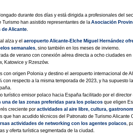
ongado durante dos días y está dirigida a profesionales del sect
e Turismo han asistido representantes de la
Asociación Provin
 de Alicante
.
l alza y el
aeropuerto Alicante-Elche Miguel Hernández
ofr
uelos semanales
, sino también en los meses de invierno.
rada de verano con conexión aérea directa a ocho ciudades en 
w, Katowice y Rzeszów.
 con origen Polonia y destino el aeropuerto internacional de A
con respecto a la misma temporada de 2023, y ha supuesto la
spaña.
 turístico emisor polaco hacia España facilitado por el director
s una de las zonas preferidas para los polacos
que eligen Esp
erés creciente por
actividades al aire libre, cultura, gastrono
as que han acudido técnicos del Patronato de Turismo Alicante
ersas actividades de networking con los agentes polacos
, 
s y oferta turística segmentada de la ciudad.