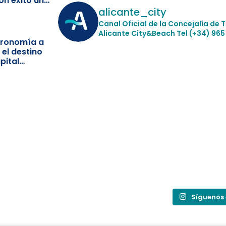
on éxito un
ismo
alicante_city
Canal Oficial de la Concejalía de 
Alicante City&Beach
Tel (+34) 965
stronomía a
 el destino
pital
Síguenos