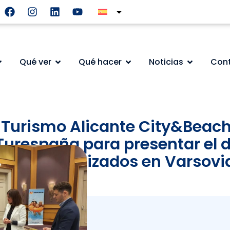
Qué ver
Qué hacer
Noticias
Con
e Turismo Alicante City&Beach
Turespaña para presentar el d
jes especializados en Varsovi