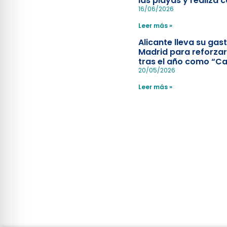
las playas y realiza c
simulacro de socorr
16/06/2026
Leer más »
Alicante lleva su ga
Madrid para reforzar
tras el año como “Ca
Española”
20/05/2026
Leer más »