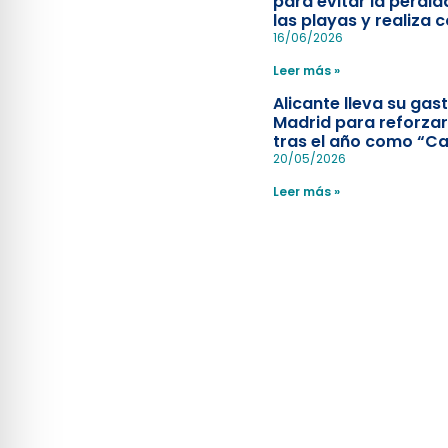
para evitar la pérdid
las playas y realiza c
simulacro de socorr
16/06/2026
Leer más »
Alicante lleva su ga
Madrid para reforzar
tras el año como “Ca
Española”
20/05/2026
Leer más »