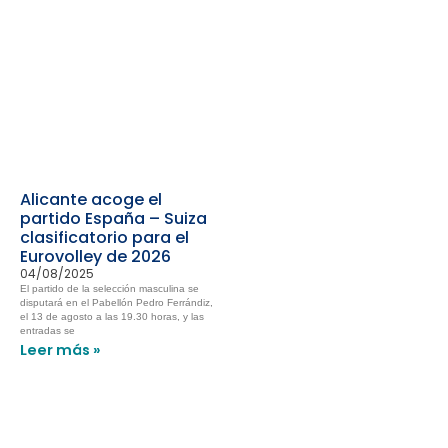
Alicante acoge el
partido España – Suiza
clasificatorio para el
Eurovolley de 2026
04/08/2025
El partido de la selección masculina se
disputará en el Pabellón Pedro Ferrándiz,
el 13 de agosto a las 19.30 horas, y las
entradas se
Leer más »