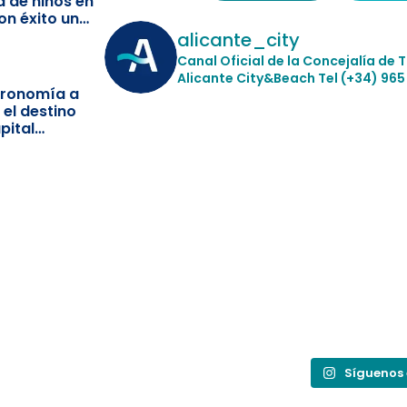
a de niños en
on éxito un
ismo
alicante_city
Canal Oficial de la Concejalía de 
Alicante City&Beach
Tel (+34) 965
stronomía a
 el destino
pital
Síguenos