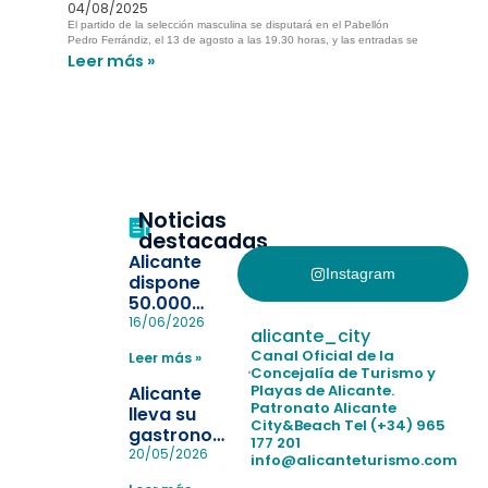
04/08/2025
El partido de la selección masculina se disputará en el Pabellón
Pedro Ferrándiz, el 13 de agosto a las 19.30 horas, y las entradas se
Leer más »
Noticias
destacadas
Alicante
Instagram
dispone
50.000
pulseras
16/06/2026
alicante_city
para evitar
Canal Oficial de la
Leer más »
la
Concejalía de Turismo y
pérdida de niños
Playas de Alicante.
Alicante
en las
Patronato Alicante
lleva su
City&Beach
Tel (+34) 965
playas y
gastronomía
177 201
realiza con
a Madrid
20/05/2026
info@alicanteturismo.com
éxito un
para