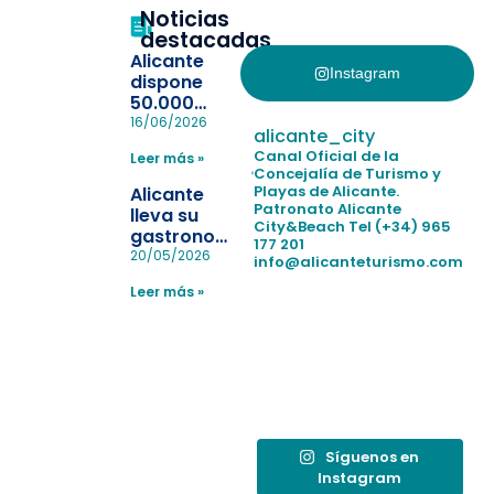
Noticias
destacadas
Alicante
Instagram
dispone
50.000
pulseras
16/06/2026
alicante_city
para evitar
Canal Oficial de la
Leer más »
la
Concejalía de Turismo y
pérdida de niños
Playas de Alicante.
Alicante
en las
Patronato Alicante
lleva su
City&Beach
Tel (+34) 965
playas y
gastronomía
177 201
realiza con
a Madrid
20/05/2026
info@alicanteturismo.com
éxito un
para
simulacro de socorrismo
Leer más »
reforzar el
destino
tras el año
como
“Capital
Española”
Síguenos en
Instagram