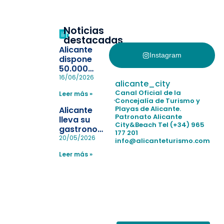
Noticias
destacadas
Alicante
Instagram
dispone
50.000
pulseras
16/06/2026
alicante_city
para evitar
Canal Oficial de la
Leer más »
la
Concejalía de Turismo y
pérdida de niños
Playas de Alicante.
Alicante
en las
Patronato Alicante
lleva su
City&Beach
Tel (+34) 965
playas y
gastronomía
177 201
realiza con
a Madrid
20/05/2026
info@alicanteturismo.com
éxito un
para
simulacro de socorrismo
Leer más »
reforzar el
destino
tras el año
como
“Capital
Española”