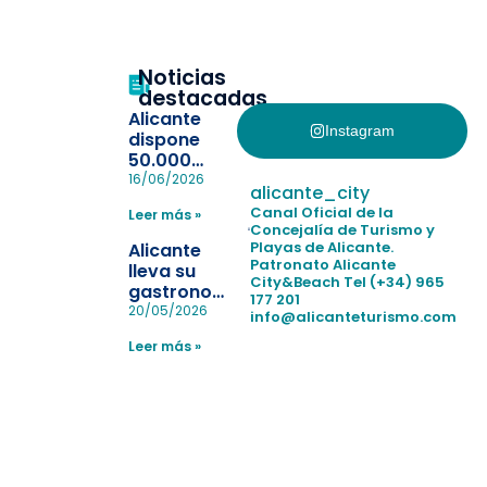
Noticias
destacadas
Alicante
Instagram
dispone
50.000
pulseras
16/06/2026
alicante_city
para evitar
Canal Oficial de la
Leer más »
la
Concejalía de Turismo y
pérdida de niños
Playas de Alicante.
Alicante
en las
Patronato Alicante
lleva su
City&Beach
Tel (+34) 965
playas y
gastronomía
177 201
realiza con
a Madrid
20/05/2026
info@alicanteturismo.com
éxito un
para
simulacro de socorrismo
Leer más »
reforzar el
destino
tras el año
como
“Capital
Española”