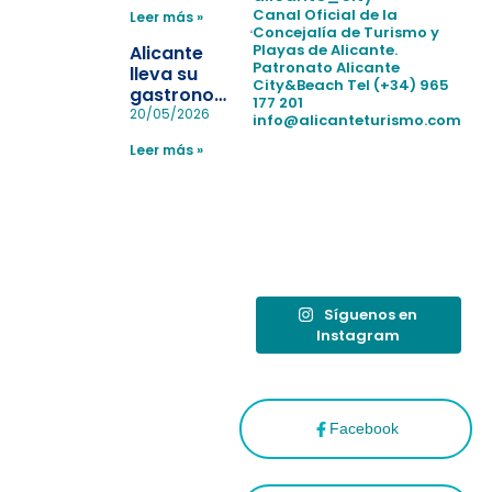
para evitar
Canal Oficial de la
Leer más »
la
Concejalía de Turismo y
pérdida de niños
Playas de Alicante.
Alicante
en las
Patronato Alicante
lleva su
City&Beach
Tel (+34) 965
playas y
gastronomía
177 201
realiza con
a Madrid
20/05/2026
info@alicanteturismo.com
éxito un
para
simulacro de socorrismo
Leer más »
reforzar el
destino
tras el año
como
“Capital
Española”
Síguenos en
Instagram
Facebook