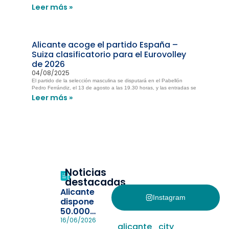
Leer más »
Alicante acoge el partido España –
Suiza clasificatorio para el Eurovolley
de 2026
04/08/2025
El partido de la selección masculina se disputará en el Pabellón
Pedro Ferrándiz, el 13 de agosto a las 19.30 horas, y las entradas se
Leer más »
Noticias
destacadas
Alicante
Instagram
dispone
50.000
pulseras
16/06/2026
alicante_city