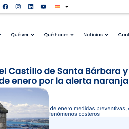
Qué ver
Qué hacer
Noticias
Con
 el Castillo de Santa Bárbara 
de enero por la alerta naranja
de el 27 hasta el 29 de enero medidas preventivas, 
io de fuertes rachas y fenómenos costeros