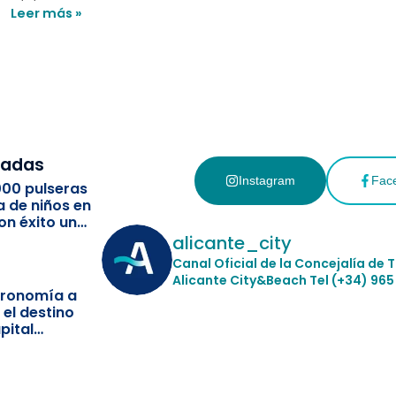
Leer más »
cadas
Instagram
Fac
000 pulseras
a de niños en
on éxito un
ismo
alicante_city
Canal Oficial de la Concejalía de 
Alicante City&Beach
Tel (+34) 965
stronomía a
 el destino
pital