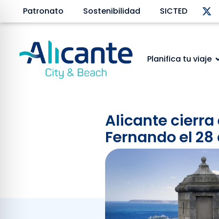
Patronato
Sostenibilidad
SICTED
Planifica tu viaje
Alicante cierra
Fernando el 28 
Enero 27, 2026
El Ayuntamiento activa des
y jardines, ante el episod