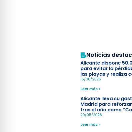
Noticias desta
Alicante dispone 50.
para evitar la pérdid
las playas y realiza c
simulacro de socorr
16/06/2026
Leer más »
Alicante lleva su ga
Madrid para reforzar
tras el año como “Ca
Española”
20/05/2026
Leer más »