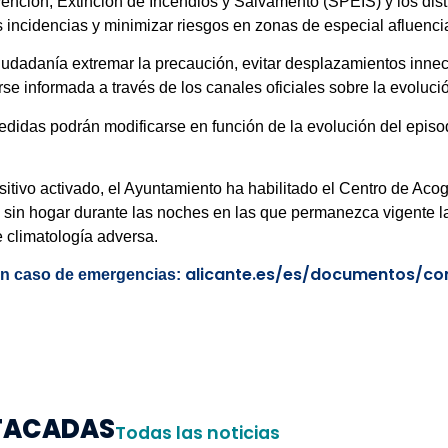
vención, Extinción de Incendios y Salvamento (SPEIS) y los dist
es incidencias y minimizar riesgos en zonas de especial afluenci
iudadanía extremar la precaución, evitar desplazamientos innec
e informada a través de los canales oficiales sobre la evolució
idas podrán modificarse en función de la evolución del episod
ositivo activado, el Ayuntamiento ha habilitado el Centro de Ac
in hogar durante las noches en las que permanezca vigente la 
e climatología adversa.
alicante.es/es/documentos/con
en caso de emergencias:
STACADAS
Todas las noticias