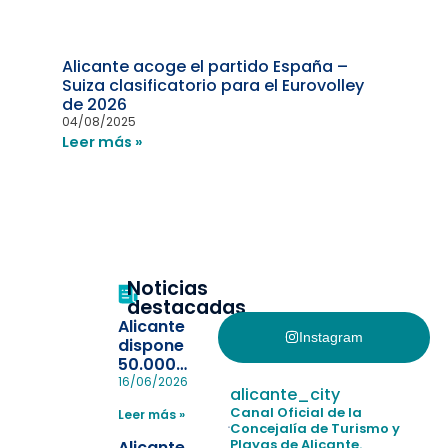
Alicante acoge el partido España –
Suiza clasificatorio para el Eurovolley
de 2026
04/08/2025
Leer más »
Noticias
destacadas
Alicante
Instagram
dispone
50.000
pulseras
16/06/2026
alicante_city
para evitar
Canal Oficial de la
Leer más »
la
Concejalía de Turismo y
pérdida de niños
Playas de Alicante.
Alicante