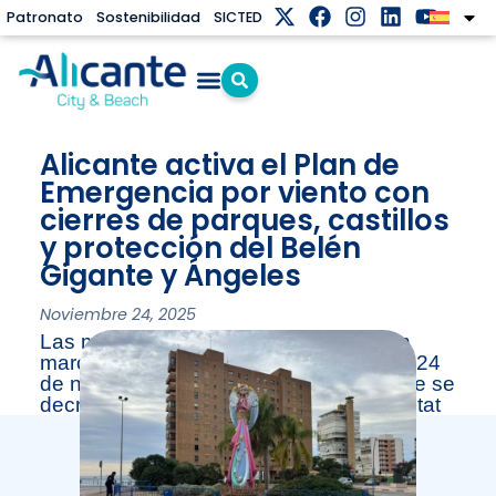
Patronato
Sostenibilidad
SICTED
Alicante activa el Plan de
Emergencia por viento con
cierres de parques, castillos
y protección del Belén
Gigante y Ángeles
Noviembre 24, 2025
Las medidas de seguridad, puestas en
marcha desde las 10 de la mañana del 24
de noviembre, se mantendrán hasta que se
decrete el fin de la alerta por la Generalitat