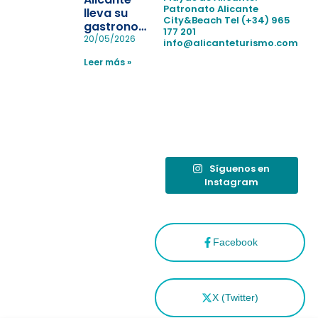
en las
Patronato Alicante
lleva su
City&Beach
Tel (+34) 965
playas y
gastronomía
177 201
realiza con
a Madrid
20/05/2026
info@alicanteturismo.com
éxito un
para
simulacro de socorrismo
Leer más »
reforzar el
destino
tras el año
como
“Capital
Española”
Síguenos en
Instagram
Facebook
X (Twitter)