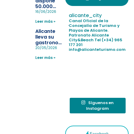
dispone
50.000
pulseras
16/06/2026
alicante_city
para evitar
Canal Oficial de la
Leer más »
la
Concejalía de Turismo y
pérdida de niños
Playas de Alicante.
Alicante
en las
Patronato Alicante
lleva su
City&Beach
Tel (+34) 965
playas y
gastronomía
177 201
realiza con
a Madrid
20/05/2026
info@alicanteturismo.com
éxito un
para
simulacro de socorrismo
Leer más »
reforzar el
destino
tras el año
como
“Capital
Española”
Síguenos en
Instagram
Facebook