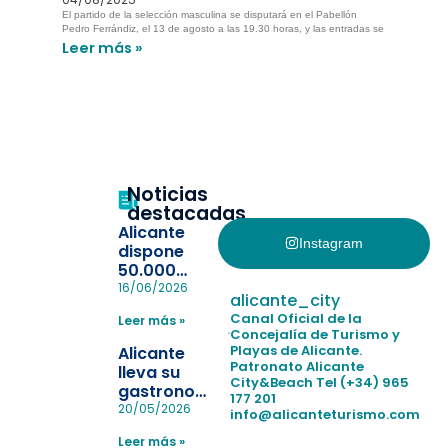
El partido de la selección masculina se disputará en el Pabellón
Pedro Ferrándiz, el 13 de agosto a las 19.30 horas, y las entradas se
Leer más »
Noticias
destacadas
Alicante
Instagram
dispone
50.000
pulseras
16/06/2026
alicante_city
para evitar
Canal Oficial de la
Leer más »
la
Concejalía de Turismo y
pérdida de niños
Playas de Alicante.
Alicante
en las
Patronato Alicante
lleva su
City&Beach
Tel (+34) 965
playas y
gastronomía
177 201
realiza con
a Madrid
20/05/2026
info@alicanteturismo.com
éxito un
para
simulacro de socorrismo
Leer más »