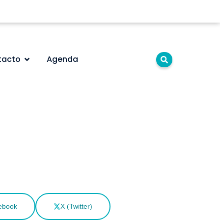
tacto
Agenda
ebook
X (Twitter)