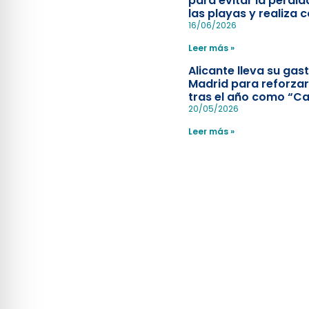
para evitar la pérdid
las playas y realiza c
simulacro de socorr
16/06/2026
Leer más »
Alicante lleva su ga
Madrid para reforzar
tras el año como “Ca
Española”
20/05/2026
Leer más »