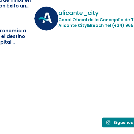
a de niños en
on éxito un
ismo
alicante_city
Canal Oficial de la Concejalía de 
Alicante City&Beach
Tel (+34) 965
stronomía a
 el destino
pital
Síguenos