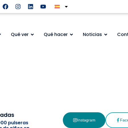
Qué ver
Qué hacer
Noticias
Con
cadas
Instagram
Fac
000 pulseras