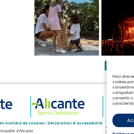
Suivre s
Para ofrece
cookies par
consentimie
comportamie
consentir o
característ
Ac
 en matière de cookies
Déclaration d’accessibilité
|
cipalité d’Alicante
Politique e