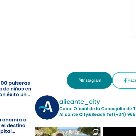
Instagram
Fac
000 pulseras
a de niños en
on éxito un
ismo
alicante_city
Canal Oficial de la Concejalía de 
Alicante City&Beach
Tel (+34) 965
stronomía a
 el destino
pital