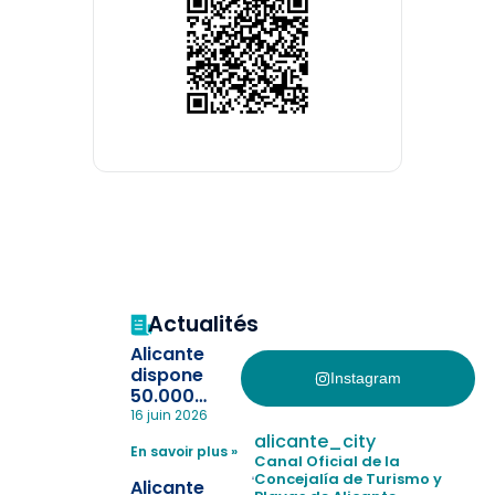
Actualités
Alicante
dispone
Instagram
50.000
pulseras
16 juin 2026
para evitar
alicante_city
En savoir plus »
la
Canal Oficial de la
pérdida de niños
Concejalía de Turismo y
Alicante