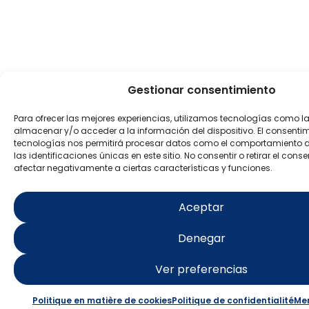
Gestionar consentimiento
Para ofrecer las mejores experiencias, utilizamos tecnologías como l
almacenar y/o acceder a la información del dispositivo. El consenti
tecnologías nos permitirá procesar datos como el comportamiento 
las identificaciones únicas en este sitio. No consentir o retirar el con
afectar negativamente a ciertas características y funciones.
Aceptar
Denegar
Ver preferencias
Politique en matière de cookies
Politique de confidentialité
Men