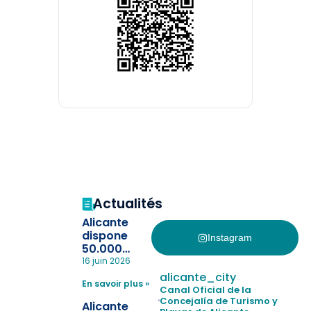
Actualités
Alicante
dispone
Instagram
50.000
pulseras
16 juin 2026
para evitar
alicante_city
En savoir plus »
la
Canal Oficial de la
pérdida de niños
Concejalía de Turismo y
Alicante