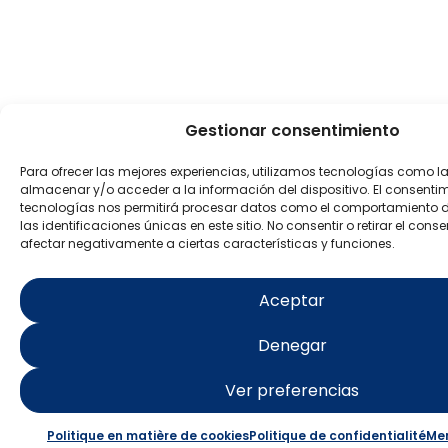
Gestionar consentimiento
Para ofrecer las mejores experiencias, utilizamos tecnologías como l
almacenar y/o acceder a la información del dispositivo. El consenti
tecnologías nos permitirá procesar datos como el comportamiento 
las identificaciones únicas en este sitio. No consentir o retirar el con
afectar negativamente a ciertas características y funciones.
Aceptar
Denegar
Ver preferencias
Politique en matière de cookies
Politique de confidentialité
Men