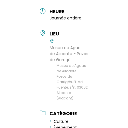
HEURE
Journée entière
LIEU
Museo de Aguas
de Alicante - Pozos
de Garrigós
Museo de Aguas
de Alicante –
Pozos de
Garrigós, Pl. del
Puente, s/n, 03002
Alicante
(Alacant)
CATÉGORIE
Culture
Événement