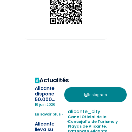
Actualités
Alicante
dispone
Instagram
50.000
pulseras
16 juin 2026
para evitar
alicante_city
En savoir plus »
la
Canal Oficial de la
pérdida de niños
Concejalía de Turismo y
Alicante
Playas de Alicante.
en las
lleva su
Patronato Alicante