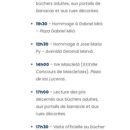
bûchers adultes, aux portails de
barracas
et aux rues décorées.
11h30
– Hommage à Gabriel Miró
–
Plaza Gabriel Miró
.
12h30
– Hommage à Jose Maria
Py –
Avenida General Marvá
.
14h00
– IVe
Mascletà
(XXXVIIe
Concours de Mascletaes).
Plaza
de los Luceros
.
17h00
– Lecture des prix
décernés aux bûchers adultes,
aux portails de
barracas
et aux
rues décorées.
17h30
– Visite officielle au bûcher