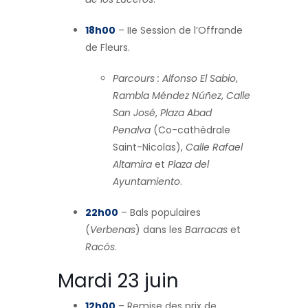
18h00
– IIe Session de l’Offrande
de Fleurs.
Parcours :
Alfonso El Sabio
,
Rambla Méndez Núñez
,
Calle
San José
,
Plaza Abad
Penalva
(Co-cathédrale
Saint-Nicolas),
Calle Rafael
Altamira
et
Plaza del
Ayuntamiento
.
22h00
– Bals populaires
(
Verbenas
) dans les
Barracas
et
Racós
.
Mardi 23 juin
12h00
– Remise des prix de