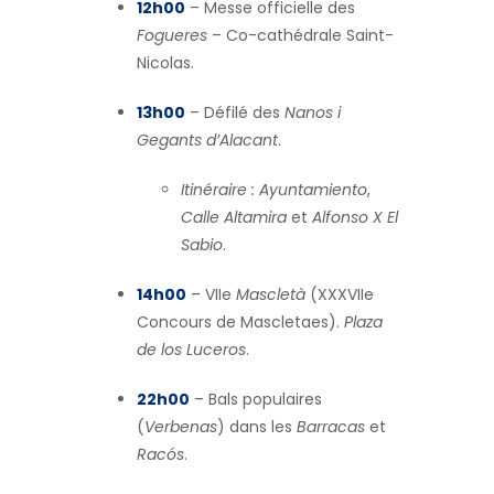
12h00
– Messe officielle des
Fogueres
– Co-cathédrale Saint-
Nicolas.
13h00
– Défilé des
Nanos i
Gegants d’Alacant
.
Itinéraire :
Ayuntamiento
,
Calle Altamira
et
Alfonso X El
Sabio
.
14h00
– VIIe
Mascletà
(XXXVIIe
Concours de Mascletaes).
Plaza
de los Luceros
.
22h00
– Bals populaires
(
Verbenas
) dans les
Barracas
et
Racós
.