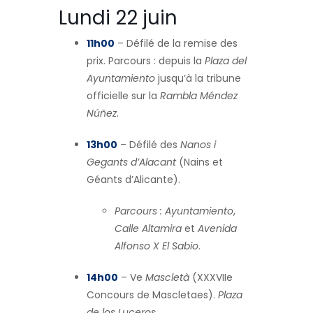
Lundi 22 juin
11h00
– Défilé de la remise des
prix. Parcours : depuis la
Plaza del
Ayuntamiento
jusqu’à la tribune
officielle sur la
Rambla Méndez
Núñez
.
13h00
– Défilé des
Nanos i
Gegants d’Alacant
(Nains et
Géants d’Alicante).
Parcours :
Ayuntamiento
,
Calle Altamira
et
Avenida
Alfonso X El Sabio
.
14h00
– Ve
Mascletà
(XXXVIIe
Concours de Mascletaes).
Plaza
de los Luceros
.