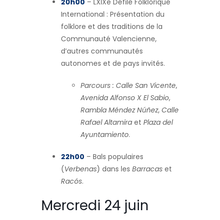
20h00
– LXIXe Défilé Folklorique
International : Présentation du
folklore et des traditions de la
Communauté Valencienne,
d’autres communautés
autonomes et de pays invités.
Parcours :
Calle San Vicente
,
Avenida Alfonso X El Sabio
,
Rambla Méndez Núñez
,
Calle
Rafael Altamira
et
Plaza del
Ayuntamiento
.
22h00
– Bals populaires
(
Verbenas
) dans les
Barracas
et
Racós
.
Mercredi 24 juin