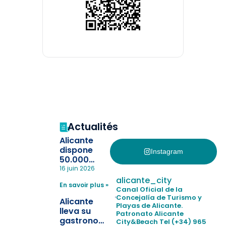
Actualités
Alicante
dispone
Instagram
50.000
pulseras
16 juin 2026
para evitar
alicante_city
En savoir plus »
la
Canal Oficial de la
pérdida de niños
Concejalía de Turismo y
Alicante
Playas de Alicante.
en las
lleva su
Patronato Alicante
playas y
gastronomía
City&Beach
Tel (+34) 965