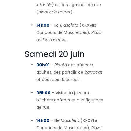
infantils
) et des figurines de rue
(
ninots de carrer
).
14h00
– IIe
Mascletà
(XXXVIIe
Concours de Mascletaes).
Plaza
de los Luceros
.
Samedi 20 juin
00h01
–
Plantà
des bûchers
adultes, des portails de
barracas
et des rues décorées.
09h00
– Visite du jury aux
bûchers enfants et aux figurines
de rue.
14h00
– IIIe
Mascletà
(XXXVIIe
Concours de Mascletaes).
Plaza