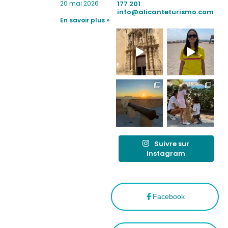
realiza con
a Madrid
177 201
20 mai 2026
éxito un
info@alicanteturismo.com
para
simulacro de socorrismo
En savoir plus »
reforzar el
destino
tras el año
como
“Capital
Española”
Suivre sur
Instagram
Facebook