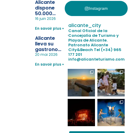
Alicante
dispone
Instagram
50.000
pulseras
16 juin 2026
para evitar
alicante_city
En savoir plus »
la
Canal Oficial de la
pérdida de niños
Concejalía de Turismo y
Alicante
Playas de Alicante.
en las
lleva su
Patronato Alicante
playas y
gastronomía
City&Beach
Tel (+34) 965
realiza con
a Madrid
177 201
20 mai 2026
éxito un
info@alicanteturismo.com
para
simulacro de socorrismo
En savoir plus »
reforzar el
destino
tras el año
como
“Capital
Española”