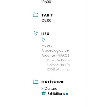
10h00
TARIF
€5.00
LIEU
Museo
Arqueológico de
Alicante (MARQ)
Plaza del Doctor
Gómez Ulla s/n,
03013 Alicante.
CATÉGORIE
Culture
Exhibitions