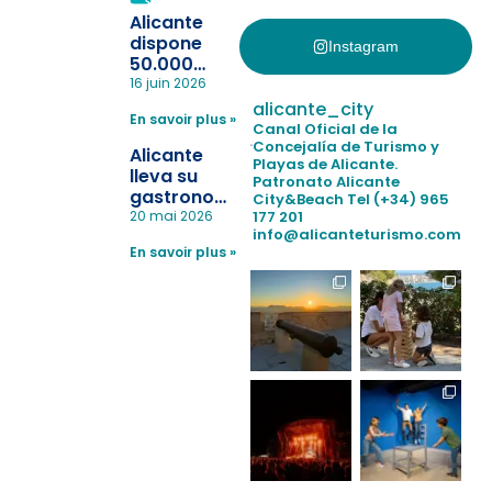
Alicante
dispone
Instagram
50.000
pulseras
16 juin 2026
para evitar
alicante_city
En savoir plus »
la
Canal Oficial de la
pérdida de niños
Concejalía de Turismo y
Alicante
Playas de Alicante.
en las
lleva su
Patronato Alicante
playas y
gastronomía
City&Beach
Tel (+34) 965
realiza con
a Madrid
177 201
20 mai 2026
éxito un
info@alicanteturismo.com
para
simulacro de socorrismo
En savoir plus »
reforzar el
destino
tras el año
como
“Capital
Española”