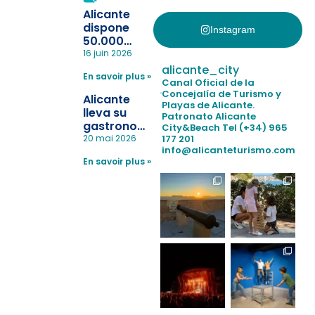
Alicante
dispone
Instagram
50.000
pulseras
16 juin 2026
para evitar
alicante_city
En savoir plus »
la
Canal Oficial de la
pérdida de niños
Concejalía de Turismo y
Alicante
Playas de Alicante.
en las
lleva su
Patronato Alicante
playas y
gastronomía
City&Beach
Tel (+34) 965
realiza con
a Madrid
177 201
20 mai 2026
éxito un
info@alicanteturismo.com
para
simulacro de socorrismo
En savoir plus »
reforzar el
destino
tras el año
como
“Capital
Española”