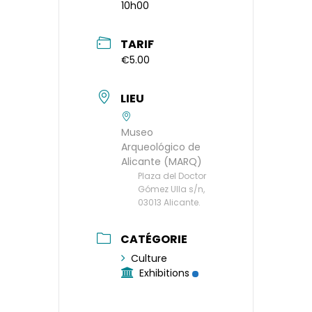
10h00
TARIF
€5.00
LIEU
Museo
Arqueológico de
Alicante (MARQ)
Plaza del Doctor
Gómez Ulla s/n,
03013 Alicante.
CATÉGORIE
Culture
Exhibitions