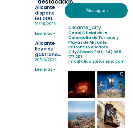
destacadas
Alicante
Instagram
dispone
50.000
pulseras
16/06/2026
alicante_city
para evitar
Canal Oficial de la
Leer más »
la
Concejalía de Turismo y
pérdida de niños
Playas de Alicante.
Alicante
en las
Patronato Alicante
lleva su
City&Beach
Tel (+34) 965
playas y
gastronomía
177 201
realiza con
a Madrid
20/05/2026
info@alicanteturismo.com
éxito un
para
simulacro de socorrismo
Leer más »
reforzar el
destino
tras el año
como
“Capital
Española”