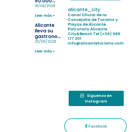
50.000
pulseras
16/06/2026
alicante_city
para evitar
Canal Oficial de la
Leer más »
la
Concejalía de Turismo y
pérdida de niños
Playas de Alicante.
Alicante
en las
Patronato Alicante
lleva su
City&Beach
Tel (+34) 965
playas y
gastronomía
177 201
realiza con
a Madrid
20/05/2026
info@alicanteturismo.com
éxito un
para
simulacro de socorrismo
Leer más »
reforzar el
destino
tras el año
como
“Capital
Española”
Síguenos en
Instagram
Facebook