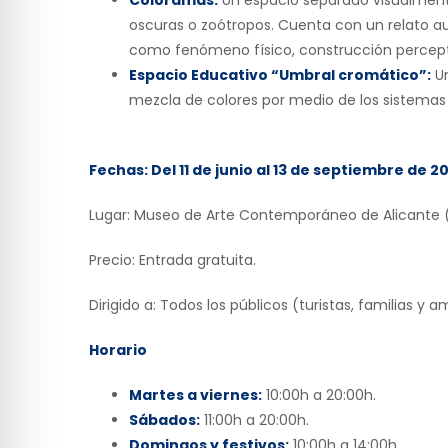
Coloramas:
Un espacio separado visualment
oscuras o zoótropos. Cuenta con un relato audi
como fenómeno físico, construcción percepti
Espacio Educativo “Umbral cromático”:
Un
mezcla de colores por medio de los sistemas 
Fechas: Del 11 de junio al 13 de septiembre de 2
Lugar: Museo de Arte Contemporáneo de Alicante (
Precio: Entrada gratuita.
Dirigido a: Todos los públicos (turistas, familias y a
Horario
Martes a viernes:
10:00h a 20:00h.
Sábados:
11:00h a 20:00h.
Domingos y festivos:
10:00h a 14:00h.