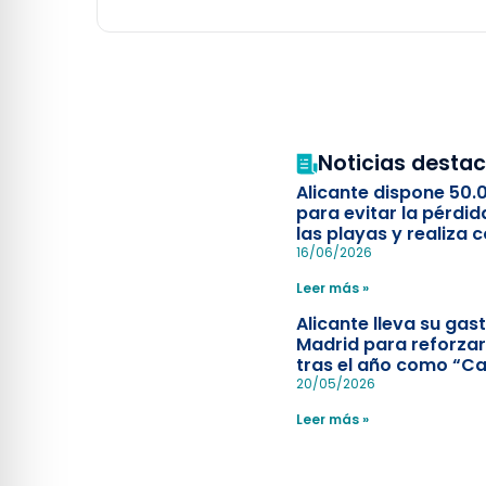
Noticias desta
Alicante dispone 50.
para evitar la pérdid
las playas y realiza c
simulacro de socorr
16/06/2026
Leer más »
Alicante lleva su ga
Madrid para reforzar
tras el año como “Ca
Española”
20/05/2026
Leer más »