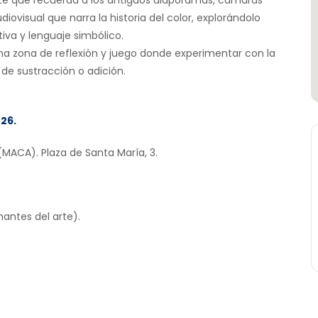
e que recuerda a los antiguos diaporamas, cámaras
ovisual que narra la historia del color, explorándolo
va y lenguaje simbólico.
a zona de reflexión y juego donde experimentar con la
de sustracción o adición.
026.
MACA). Plaza de Santa María, 3.
mantes del arte).