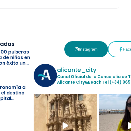
cadas
Instagram
Fac
000 pulseras
a de niños en
on éxito un
ismo
alicante_city
Canal Oficial de la Concejalía de 
Alicante City&Beach
Tel (+34) 965
stronomía a
 el destino
pital