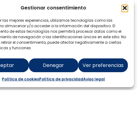
Gestionar consentimiento
er las mejores experiencias, utilizamos tecnologías como las
icante y el palacio de congresos del
ra almacenar y/o acceder a la información del dispositivo. El
Alicante
ento de estas tecnologías nos permitirá procesar datos como el
ento de navegación o las identificaciones únicas en este sitio. No
 retirar el consentimiento, puede afectar negativamente a ciertas
icas y funciones.
icante y la Asociación pro-
eptar
Denegar
Ver preferencias
us miembros en el ejercicio 2024
Política de cookies
Política de privacidad
Aviso legal
ntamiento de Alicante y la Universidad
nte el ejercicio 2024.
unicipal de turismo y playas de
 en el municipio de alicante, durante el