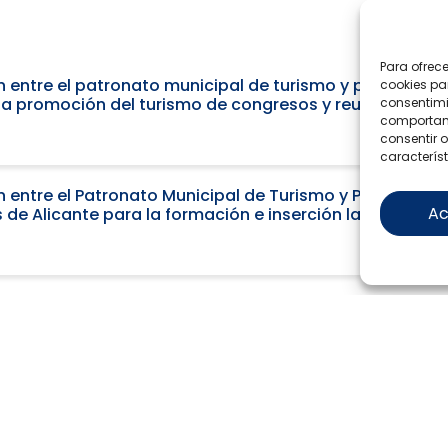
Para ofrec
entre el patronato municipal de turismo y playas de Al
cookies pa
la promoción del turismo de congresos y reuniones en 
consentimi
comportami
consentir o
característ
entre el Patronato Municipal de Turismo y Playas de Al
Ac
de Alicante para la formación e inserción laboral de s
entre el Patronato de Turismo y Playas del Excmo. Ayu
ciación de la Cátedra de turismo Ciudad de Alicante dura
, entre turismo comunidad valenciana y el patronato m
alización de acciones de promoción y marketing turístico