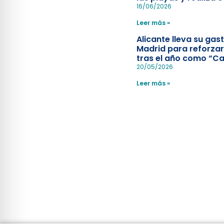
simulacro de socorr
16/06/2026
Leer más »
Alicante lleva su ga
Madrid para reforzar
tras el año como “Ca
Española”
20/05/2026
Leer más »