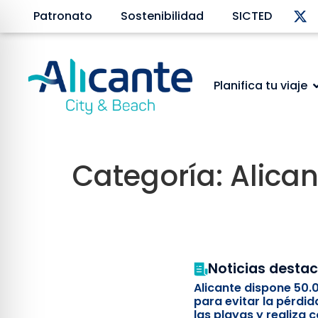
Patronato
Sostenibilidad
SICTED
Planifica tu viaje
Categoría:
Alican
Noticias desta
Alicante dispone 50.
para evitar la pérdid
las playas y realiza c