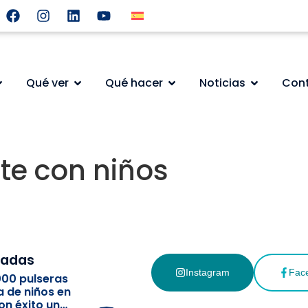
Qué ver
Qué hacer
Noticias
Con
te con niños
cadas
Instagram
Fac
000 pulseras
a de niños en
on éxito un