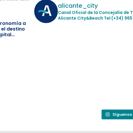
ismo
alicante_city
Canal Oficial de la Concejalía de 
Alicante City&Beach
Tel (+34) 965
stronomía a
 el destino
pital
Síguenos