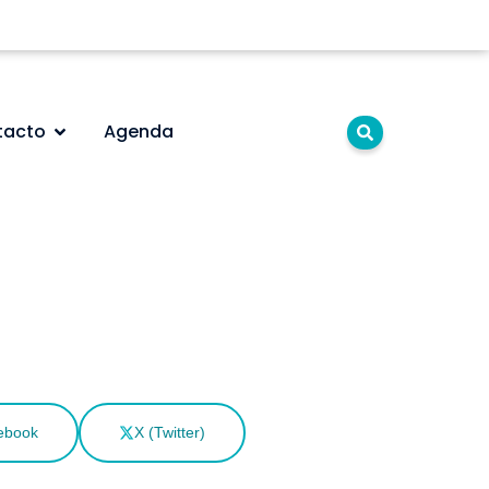
tacto
Agenda
ebook
X (Twitter)