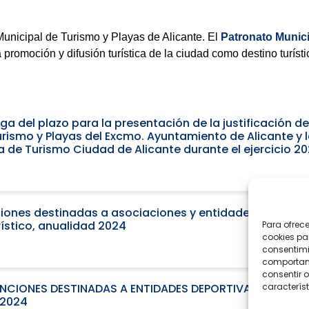
unicipal de Turismo y Playas de Alicante. El
Patronato Munici
omoción y difusión turística de la ciudad como destino turísti
a del plazo para la presentación de la justificación de
rismo y Playas del Excmo. Ayuntamiento de Alicante y l
a de Turismo Ciudad de Alicante durante el ejercicio 20
ones destinadas a asociaciones y entidades sin ánimo 
ístico, anualidad 2024
Para ofrec
cookies pa
consentimi
comportami
consentir o
característ
CIONES DESTINADAS A ENTIDADES DEPORTIVAS POR PRO
 2024