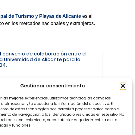
pal de Turismo y Playas de Alicante
es el
co en los mercados nacionales y extranjeros.
l convenio de colaboración entre el
a Universidad de Alicante para la
24.
Gestionar consentimiento
de lucro para el fortalecimiento de
er las mejores experiencias, utilizamos tecnologías como las
ra almacenar y/o acceder a la información del dispositivo. El
ento de estas tecnologías nos permitirá procesar datos como el
ento de navegación o las identificaciones únicas en este sitio. No
 retirar el consentimiento, puede afectar negativamente a ciertas
icas y funciones.
MOCIÓN DE LA MARCA “ALICANTE