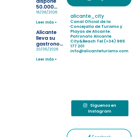
dispone
50.000
pulseras
16/06/2026
alicante_city
para evitar
Canal Oficial de la
Leer más »
la
Concejalía de Turismo y
pérdida de niños
Playas de Alicante.
Alicante
en las
Patronato Alicante
lleva su
City&Beach
Tel (+34) 965
playas y
gastronomía
177 201
realiza con
a Madrid
20/05/2026
info@alicanteturismo.com
éxito un
para
simulacro de socorrismo
Leer más »
reforzar el
destino
tras el año
como
“Capital
Española”
Síguenos en
Instagram
Facebook