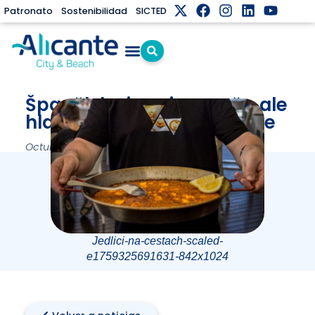
Patronato
Sostenibilidad
SICTED
Španělsko je nejen moře, ale
hlavně skvělá gastronomie
Octubre 8, 2025
Jedlici-na-cestach-scaled-
e1759325691631-842x1024