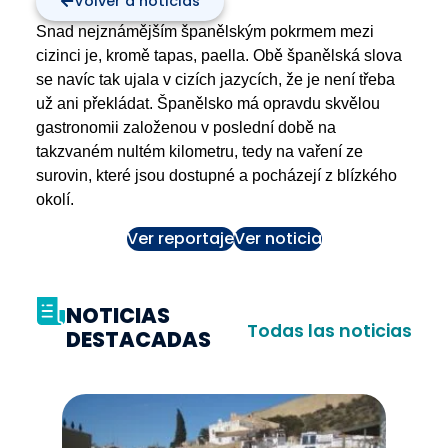
Volver a noticias
Snad nejznámějším španělským pokrmem mezi
cizinci je, kromě tapas, paella. Obě španělská slova
se navíc tak ujala v cizích jazycích, že je není třeba
už ani překládat. Španělsko má opravdu skvělou
gastronomii založenou v poslední době na
takzvaném nultém kilometru, tedy na vaření ze
surovin, které jsou dostupné a pocházejí z blízkého
okolí.
Ver reportaje
Ver noticia
NOTICIAS
Todas las noticias
DESTACADAS